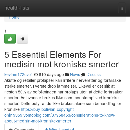
Home
health-lists
Togg
navi
Home
1
5 Essential Elements For
medisin mot kroniske smerter
kevinm172cvo1
610 days ago
News
Discuss
Akutte og retailer prolapser kan irritere nerverøtter og forårsake
sterke smerter, i verste drop lammelser. Likevel er det slik at
nesten 50% av befolkningen har prolaps uten at dette forårsaker
smerter. Adjuvanser brukes ikke som monoterapi ved kroniske
smerter. Dette betyr at de ikke brukes alene som behandling for
kroniske
https://buy-bolivian-copyright-
onli19359.yomoblog.com/37958453/considerations-to-know-
about-medisin-mot-kroniske-smerter
Comments
Who Upvoted