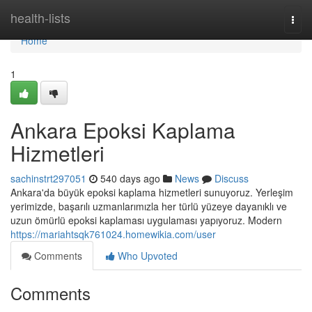
Home
health-lists
Togg
navi
Home
1
Ankara Epoksi Kaplama
Hizmetleri
sachinstrt297051
540 days ago
News
Discuss
Ankara'da büyük epoksi kaplama hizmetleri sunuyoruz. Yerleşim
yerimizde, başarılı uzmanlarımızla her türlü yüzeye dayanıklı ve
uzun ömürlü epoksi kaplaması uygulaması yapıyoruz. Modern
https://mariahtsqk761024.homewikia.com/user
Comments
Who Upvoted
Comments