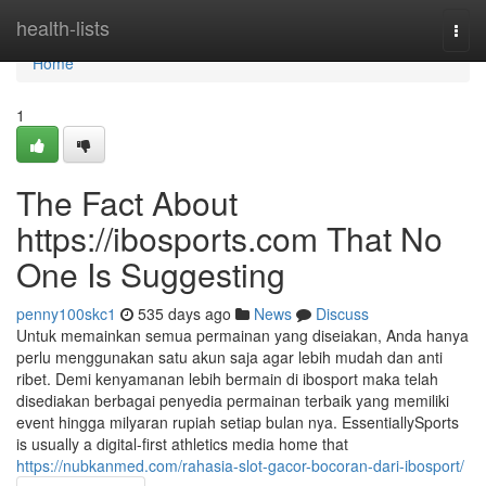
Home
health-lists
Togg
navi
Home
1
The Fact About
https://ibosports.com That No
One Is Suggesting
penny100skc1
535 days ago
News
Discuss
Untuk memainkan semua permainan yang diseiakan, Anda hanya
perlu menggunakan satu akun saja agar lebih mudah dan anti
ribet. Demi kenyamanan lebih bermain di ibosport maka telah
disediakan berbagai penyedia permainan terbaik yang memiliki
event hingga milyaran rupiah setiap bulan nya. EssentiallySports
is usually a digital-first athletics media home that
https://nubkanmed.com/rahasia-slot-gacor-bocoran-dari-ibosport/