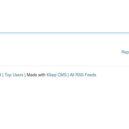
Rep
d
|
Top Users
| Made with
Kliqqi CMS
|
All RSS Feeds