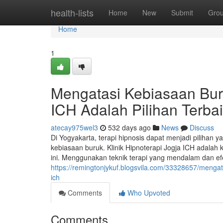
Home
health-lists
Home
New
Submit
Gro
Home
1
Mengatasi Kebiasaan Buru
ICH Adalah Pilihan Terba
atecay975wel3
532 days ago
News
Discuss
Di Yogyakarta, terapi hipnosis dapat menjadi pilihan
kebiasaan buruk. Klinik Hipnoterapi Jogja ICH adalah kl
ini. Menggunakan teknik terapi yang mendalam dan efe
https://remingtonjykuf.blogsvila.com/33328657/mengata
ich
Comments
Who Upvoted
Comments