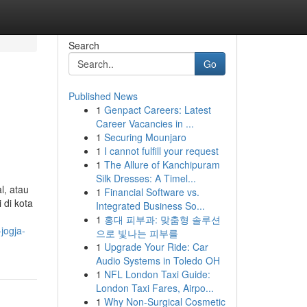
Search
Go
Published News
1
Genpact Careers: Latest
Career Vacancies in ...
1
Securing Mounjaro
1
I cannot fulfill your request
1
The Allure of Kanchipuram
Silk Dresses: A Timel...
l, atau
1
Financial Software vs.
 di kota
Integrated Business So...
1
홍대 피부과: 맞춤형 솔루션
jogja-
으로 빛나는 피부를
1
Upgrade Your Ride: Car
Audio Systems in Toledo OH
1
NFL London Taxi Guide:
London Taxi Fares, Airpo...
1
Why Non-Surgical Cosmetic