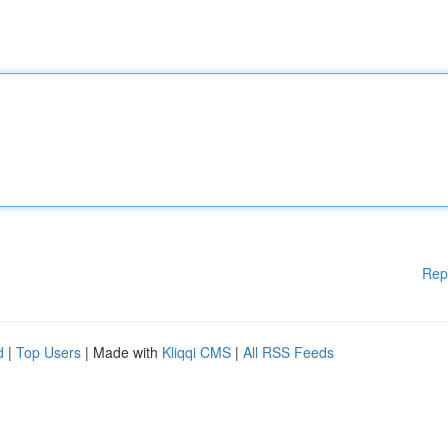
Rep
d
|
Top Users
| Made with
Kliqqi CMS
|
All RSS Feeds