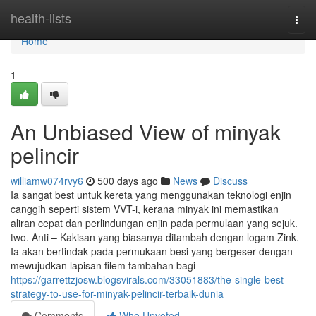
Home
health-lists
Togg
navi
Home
1
An Unbiased View of minyak
pelincir
williamw074rvy6
500 days ago
News
Discuss
Ia sangat best untuk kereta yang menggunakan teknologi enjin
canggih seperti sistem VVT-i, kerana minyak ini memastikan
aliran cepat dan perlindungan enjin pada permulaan yang sejuk​​.
two. Anti – Kakisan yang biasanya ditambah dengan logam Zink.
Ia akan bertindak pada permukaan besi yang bergeser dengan
mewujudkan lapisan filem tambahan bagi
https://garrettzjosw.blogsvirals.com/33051883/the-single-best-
strategy-to-use-for-minyak-pelincir-terbaik-dunia
Comments
Who Upvoted