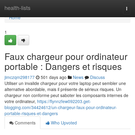
Home
health-lists
Togg
navi
Home
1
Faux chargeur pour ordinateur
portable : Dangers et risques
jimczqm298177
501 days ago
News
Discuss
Utiliser un invalide chargeur pour votre laptop peut sembler une
alternative abordable, mais il présente de sérieux risques. Un
chargeur non conforme peut saboter les composants internes de
votre ordinateur,
https://flynnzfew092203.get-
blogging.com/34424612/un-chargeur-faux-pour-ordinateur-
portable-risques-et-dangers
Comments
Who Upvoted