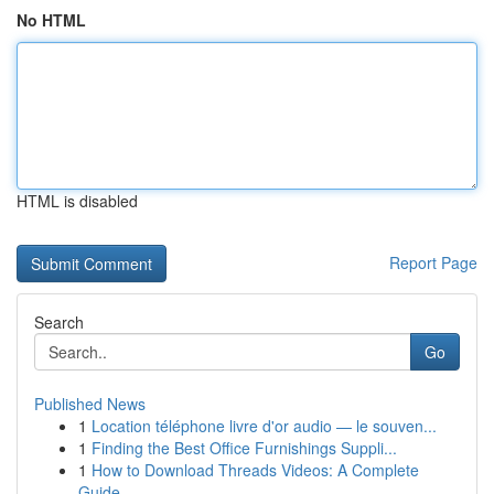
No HTML
HTML is disabled
Report Page
Search
Go
Published News
1
Location téléphone livre d'or audio — le souven...
1
Finding the Best Office Furnishings Suppli...
1
How to Download Threads Videos: A Complete
Guide