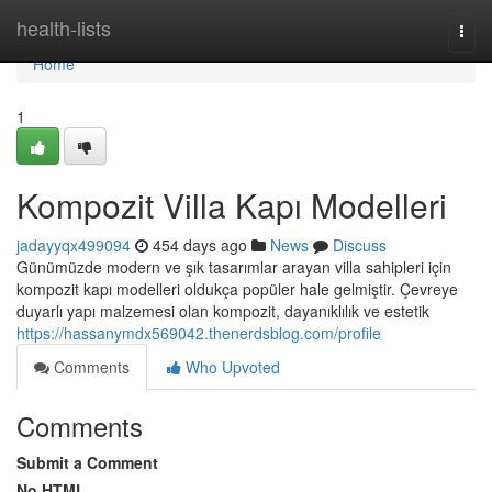
Home
health-lists
Togg
navi
Home
1
Kompozit Villa Kapı Modelleri
jadayyqx499094
454 days ago
News
Discuss
Günümüzde modern ve şık tasarımlar arayan villa sahipleri için
kompozit kapı modelleri oldukça popüler hale gelmiştir. Çevreye
duyarlı yapı malzemesi olan kompozit, dayanıklılık ve estetik
https://hassanymdx569042.thenerdsblog.com/profile
Comments
Who Upvoted
Comments
Submit a Comment
No HTML