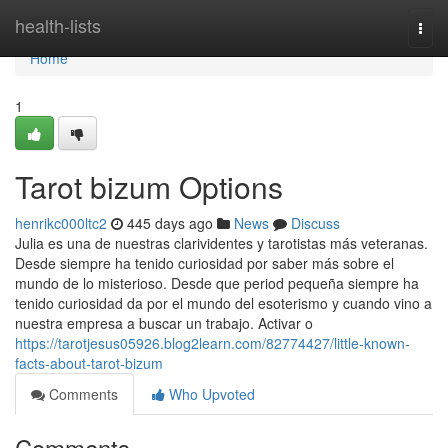
Home
health-lists
Togg
navi
Home
1
Tarot bizum Options
henrikc000ltc2
445 days ago
News
Discuss
Julia es una de nuestras clarividentes y tarotistas más veteranas.
Desde siempre ha tenido curiosidad por saber más sobre el
mundo de lo misterioso. Desde que period pequeña siempre ha
tenido curiosidad da por el mundo del esoterismo y cuando vino a
nuestra empresa a buscar un trabajo. Activar o
https://tarotjesus05926.blog2learn.com/82774427/little-known-
facts-about-tarot-bizum
Comments
Who Upvoted
Comments