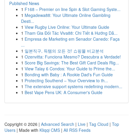
Published News
1
F168 – Premier on line Spin & Slot Gaming Syste...
1
Megadewa88: Your Ultimate Online Gambling
Desti...
1
View Rugby Live Online: Your Ultimate Guide
1
Tham Gia Đối Tác Viva88: Chi Tiết & Hướng Dẫ...
1
Empresa de Marketing em Senador Canedo: Faça
...
1
일본직구, 득템의 모든 것! 쇼핑몰 비교분석
1
Ozenvitta: Funciona Mesmo? Descubra a Verdade!
1
Score Big Savings: The Best Gift Card Deals Rig...
1
View Talay 6 Condos: Your Guide to Prime the...
1
Bonding with Baby : A Rookie Dad's Fun Guide
1
Protecting Southend – Your Overview to th...
1
The extensive support systems redefining modern...
1
Best Vape Pens UK: A Consumer's Guide
Copyright © 2026 |
Advanced Search
|
Live
|
Tag Cloud
|
Top
Users
| Made with
Kliqqi CMS
|
All RSS Feeds