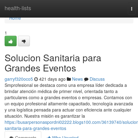
Home
health-lists
Tog
nav
Home
1
Solucion Sanitaria para
Grandes Eventos
garryf320oco5
421 days ago
News
Discuss
Smprofesional se destaca como una empresa líder dedicada a
brindar atención médica de primer nivel, orientada tanto a
particulares como a grandes eventos o empresas. Contamos con
un equipo profesional altamente capacitado, tecnología avanzada
y una logística pensada para actuar con eficiencia ante cualquier
situación. Nuestra misión es garantizar la
https://busarpersonaspordni02222.blogs100.com/36139740/solucio
sanitaria-para-grandes-eventos
Comments
Who Upvoted