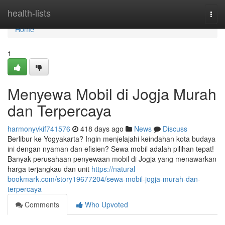
Home
health-lists
Togg
navi
Home
1
Menyewa Mobil di Jogja Murah
dan Terpercaya
harmonyvkif741576
418 days ago
News
Discuss
Berlibur ke Yogyakarta? Ingin menjelajahi keindahan kota budaya
ini dengan nyaman dan efisien? Sewa mobil adalah pilihan tepat!
Banyak perusahaan penyewaan mobil di Jogja yang menawarkan
harga terjangkau dan unit
https://natural-
bookmark.com/story19677204/sewa-mobil-jogja-murah-dan-
terpercaya
Comments
Who Upvoted