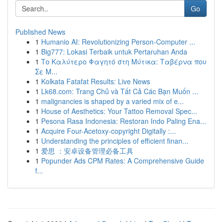
Go
Published News
1
Humanio AI: Revolutionizing Person-Computer ...
1
Big777: Lokasi Terbaik untuk Pertaruhan Anda
1
Το Καλύτερο Φαγητό στη Μύτικα: Ταβέρνα που
Σε Μ...
1
Kolkata Fatafat Results: Live News
1
Lk68.com: Trang Chủ và Tất Cả Các Bạn Muốn ...
1
malignancies is shaped by a varied mix of e...
1
House of Aesthetics: Your Tattoo Removal Spec...
1
Pesona Rasa Indonesia: Restoran Indo Paling Ena...
1
Acquire Four-Acetoxy-copyright Digitally :...
1
Understanding the principles of efficient finan...
1
爱思 ：安卓设备管理必备工具
1
Popunder Ads CPM Rates: A Comprehensive Guide
f...