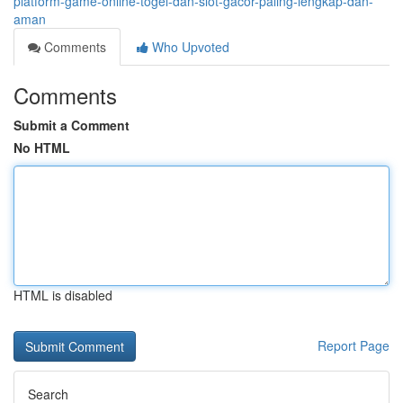
platform-game-online-togel-dan-slot-gacor-paling-lengkap-dan-
aman
Comments
Who Upvoted
Comments
Submit a Comment
No HTML
HTML is disabled
Report Page
Search