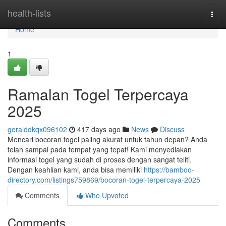
Home
health-lists
Togg
navi
Home
1
Ramalan Togel Terpercaya
2025
geralddkqx096102
417 days ago
News
Discuss
Mencari bocoran togel paling akurat untuk tahun depan? Anda
telah sampai pada tempat yang tepat! Kami menyediakan
informasi togel yang sudah di proses dengan sangat teliti.
Dengan keahlian kami, anda bisa memiliki
https://bamboo-
directory.com/listings759869/bocoran-togel-terpercaya-2025
Comments
Who Upvoted
Comments