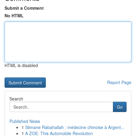
Submit a Comment
No HTML
HTML is disabled
Report Page
Search
Go
Published News
1
Slimane Rabahallah : médecine chinoise à Argent...
1
A ZOE: This Automobile Revolution