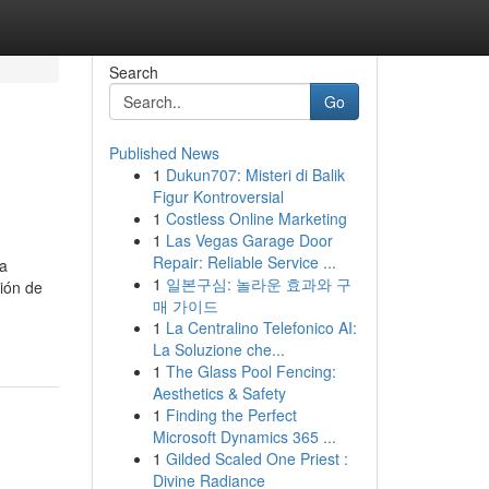
Search
Go
Published News
1
Dukun707: Misteri di Balik
Figur Kontroversial
1
Costless Online Marketing
1
Las Vegas Garage Door
Repair: Reliable Service ...
la
1
일본구심: 놀라운 효과와 구
ión de
매 가이드
1
La Centralino Telefonico AI:
La Soluzione che...
1
The Glass Pool Fencing:
Aesthetics & Safety
1
Finding the Perfect
Microsoft Dynamics 365 ...
1
Gilded Scaled One Priest :
Divine Radiance