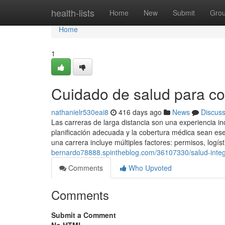
Home
health-lists
Home
New
Submit
Gro
Home
1
Cuidado de salud para co
nathanielr530eai8
416 days ago
News
Discus
Las carreras de larga distancia son una experiencia inc
planificación adecuada y la cobertura médica sean ese
una carrera incluye múltiples factores: permisos, logíst
bernardo78888.spintheblog.com/36107330/salud-inte
Comments
Who Upvoted
Comments
Submit a Comment