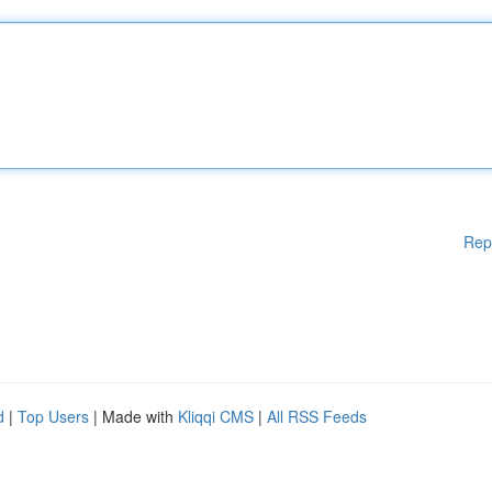
Rep
d
|
Top Users
| Made with
Kliqqi CMS
|
All RSS Feeds