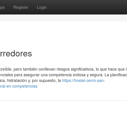
ups
Register
Login
rredores
s
reíble, pero también conllevan riesgos significativos, lo que hace que 
nciales para asegurar una competencia exitosa y segura. La planificac
ica, hidratación y, por supuesto, la
https://hostel-cerro-san-
gral-en-competencias