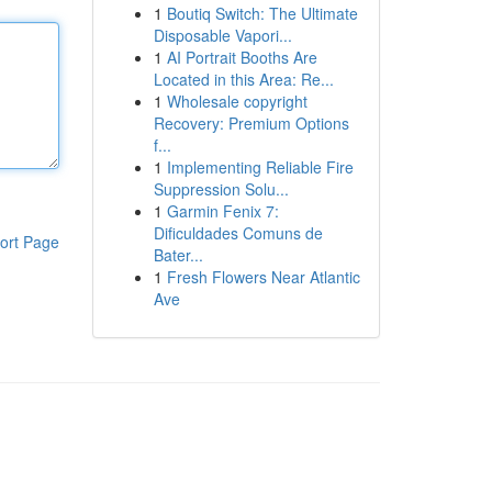
1
Boutiq Switch: The Ultimate
Disposable Vapori...
1
AI Portrait Booths Are
Located in this Area: Re...
1
Wholesale copyright
Recovery: Premium Options
f...
1
Implementing Reliable Fire
Suppression Solu...
1
Garmin Fenix 7:
Dificuldades Comuns de
ort Page
Bater...
1
Fresh Flowers Near Atlantic
Ave