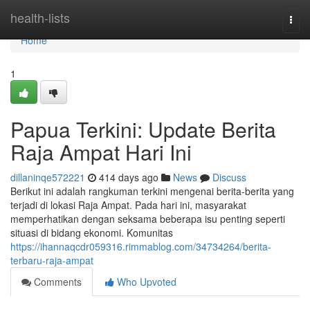
Home
health-lists
Togg
navi
Home
1
Papua Terkini: Update Berita
Raja Ampat Hari Ini
dillaninqe572221
414 days ago
News
Discuss
Berikut ini adalah rangkuman terkini mengenai berita-berita yang
terjadi di lokasi Raja Ampat. Pada hari ini, masyarakat
memperhatikan dengan seksama beberapa isu penting seperti
situasi di bidang ekonomi. Komunitas
https://ihannaqcdr059316.rimmablog.com/34734264/berita-
terbaru-raja-ampat
Comments
Who Upvoted