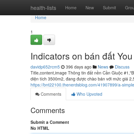
Home
health-lists
Home
New
Submit
Gro
Home
1
Indicators on bán đất Yo
davidp652rcm5
396 days ago
News
Discuss
Title,content,image Thông tin đất nền Cần Giuộc #1,"
diện tích 3500m2, đang được chào bán với mức giá 2,5 t
https://bnt22100.thenerdsblog.com/41907899/a-simple
Comments
Who Upvoted
Comments
Submit a Comment
No HTML