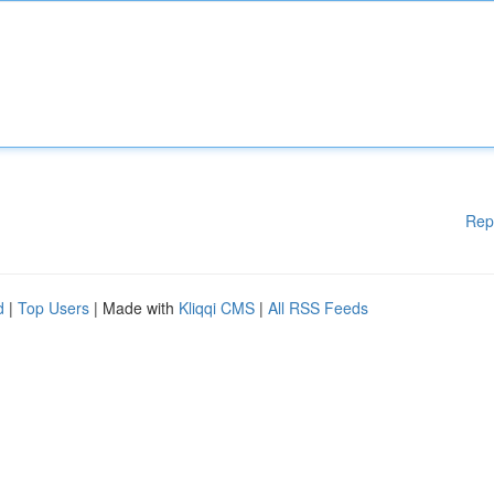
Rep
d
|
Top Users
| Made with
Kliqqi CMS
|
All RSS Feeds