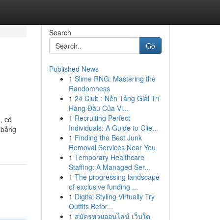
Search
Go
Published News
1
Slime RNG: Mastering the
Randomness
1
24 Club : Nền Tảng Giải Trí
Hàng Đầu Của Vi...
1
Recruiting Perfect
, có
Individuals: A Guide to Clie...
o bảng
1
Finding the Best Junk
Removal Services Near You
1
Temporary Healthcare
Staffing: A Managed Ser...
1
The progressing landscape
of exclusive funding ...
1
Digital Styling Virtually Try
Outfits Befor...
1
สมัครหวยออนไลน์ เว็บใด