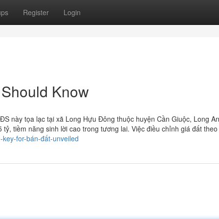
ups
Register
Login
u Should Know
BĐS này tọa lạc tại xã Long Hựu Đông thuộc huyện Cần Giuộc, Long An
ỷ, tiềm năng sinh lời cao trong tương lai. Việc điều chỉnh giá đất the
-key-for-bán-đất-unveiled