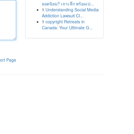
ยอดนิยม? เจาะลึก พร้อมเป...
1
Understanding Social Media
Addiction Lawsuit Cl...
1
copyright Retreats in
Canada: Your Ultimate G...
ort Page