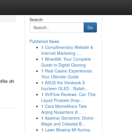
Search
Go
Published News
1
Complimentary Website &
Internet Marketing :...
1
Wow388: Your Complete
Guide to Digital Gaming
1
Real Casino Experiences:
Your Ultimate Guide
 आर्थिक और
1
ASUS the Vivobook S
fourteen OLED : Stylish...
1
ViriFlow Reviews: Can This
Liquid Prostate Drop...
1
Cara Memelihara Tata
Anjing Nusantara di ...
1
Aasimar Sorcerers: Divine
Magic and Celestial B...
1
Lawn Mowing Mt Kuring-