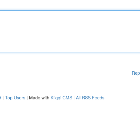
Rep
d
|
Top Users
| Made with
Kliqqi CMS
|
All RSS Feeds