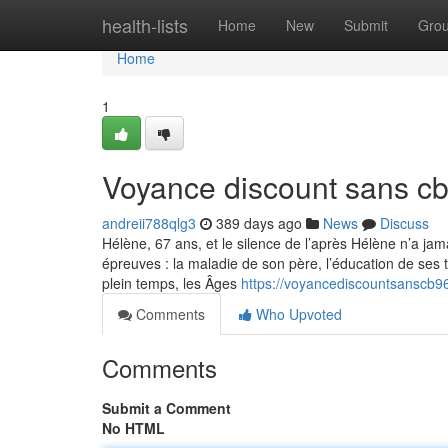
Home
health-lists
Home
New
Submit
Gro
Home
1
Voyance discount sans c
andreii788qlg3
389 days ago
News
Discuss
Hélène, 67 ans, et le silence de l’après Hélène n’a jam
épreuves : la maladie de son père, l’éducation de ses
plein temps, les Âges
https://voyancediscountsanscb
Comments
Who Upvoted
Comments
Submit a Comment
No HTML