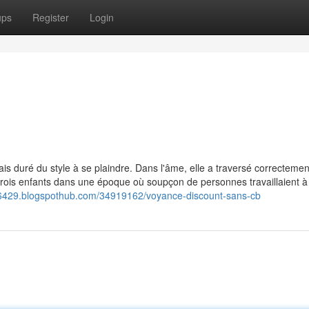
ups
Register
Login
b
ais duré du style à se plaindre. Dans l'âme, elle a traversé correcteme
 trois enfants dans une époque où soupçon de personnes travaillaient à
96429.blogspothub.com/34919162/voyance-discount-sans-cb