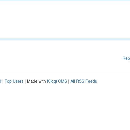
Rep
d
|
Top Users
| Made with
Kliqqi CMS
|
All RSS Feeds