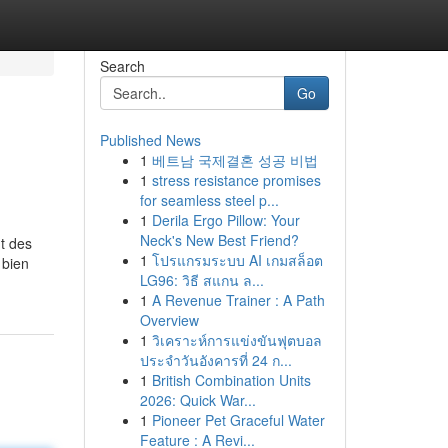
Search
Go
Published News
1
베트남 국제결혼 성공 비법
1
stress resistance promises
for seamless steel p...
1
Derila Ergo Pillow: Your
Neck's New Best Friend?
nt des
1
โปรแกรมระบบ AI เกมสล็อต
 bien
LG96: วิธี สแกน ล...
1
A Revenue Trainer : A Path
Overview
1
วิเคราะห์การแข่งขันฟุตบอล
ประจำวันอังคารที่ 24 ก...
1
British Combination Units
2026: Quick War...
1
Pioneer Pet Graceful Water
Feature : A Revi...