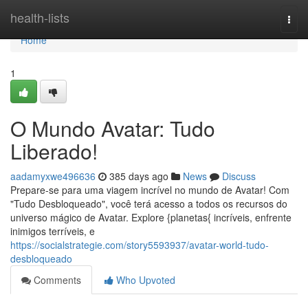
Home
health-lists
Togg
navi
Home
1
O Mundo Avatar: Tudo
Liberado!
aadamyxwe496636
385 days ago
News
Discuss
Prepare-se para uma viagem incrível no mundo de Avatar! Com
"Tudo Desbloqueado", você terá acesso a todos os recursos do
universo mágico de Avatar. Explore {planetas{ incríveis, enfrente
inimigos terríveis, e
https://socialstrategie.com/story5593937/avatar-world-tudo-
desbloqueado
Comments
Who Upvoted