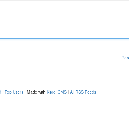
Rep
d
|
Top Users
| Made with
Kliqqi CMS
|
All RSS Feeds