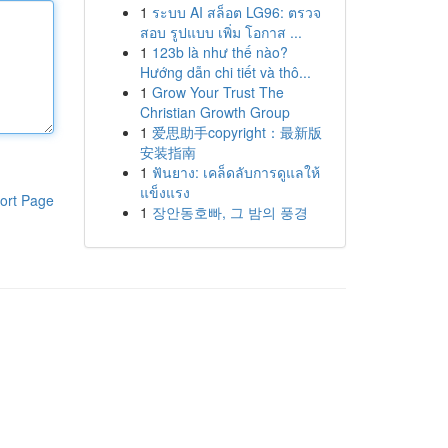
1
ระบบ AI สล็อต LG96: ตรวจ
สอบ รูปแบบ เพิ่ม โอกาส ...
1
123b là như thế nào?
Hướng dẫn chi tiết và thô...
1
Grow Your Trust The
Christian Growth Group
1
爱思助手copyright：最新版
安装指南
1
ฟันยาง: เคล็ดลับการดูแลให้
แข็งแรง
ort Page
1
장안동호빠, 그 밤의 풍경