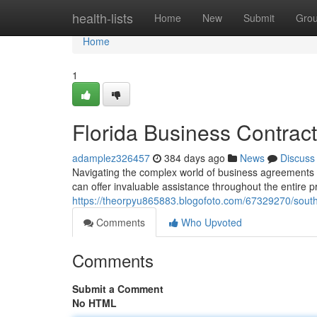
Home
health-lists
Home
New
Submit
Gro
Home
1
Florida Business Contract
adamplez326457
384 days ago
News
Discuss
Navigating the complex world of business agreements r
can offer invaluable assistance throughout the entire pro
https://theorpyu865883.blogofoto.com/67329270/south-
Comments
Who Upvoted
Comments
Submit a Comment
No HTML