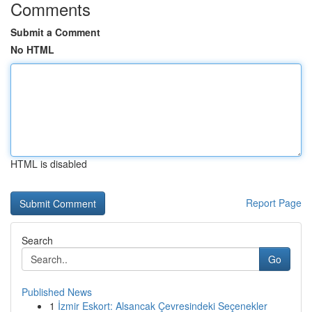
Comments
Submit a Comment
No HTML
HTML is disabled
Report Page
Search
Go
Published News
1
İzmir Eskort: Alsancak Çevresindeki Seçenekler