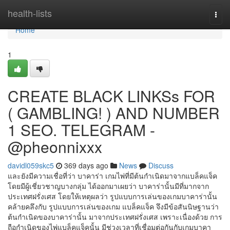
Home
health-lists
Togg
navi
Home
1
CREATE BLACK LINKSs FOR
( GAMBLING! ) AND NUMBER
1 SEO. TELEGRAM -
@pheonnixxx
davidl059skc5
369 days ago
News
Discuss
และยังมีความเชื่อที่ว่า บาคาร่า เกมไพ่ที่มีต้นกำเนิดมาจากแบล็คแจ็ค
โดยมีผู้เชี่ยวชาญบางกลุ่ม ได้ออกมาเผยว่า บาคาร่านั้นมีที่มากจาก
ประเทศฝรั่งเศส โดยให้เหตุผลว่า รูปแบบการเล่นของเกมบาคาร่านั้น
คล้ายคลึงกับ รูปแบบการเล่นของเกม แบล็คแจ็ค จึงมีข้อสันนิษฐานว่า
ต้นกำเนิดของบาคาร่านั้น มาจากประเทศฝรั่งเศส เพราะเนื่องด้วย การ
ถือกำเนิดของไพ่แบล็คแจ็คนั้น มีช่วงเวลาที่เชื่อมต่อกันกับเกมบาคา