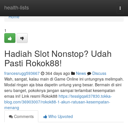
Home
health-lists
Togg
navi
Home
1
Hadiah Slot Nonstop? Udah
Pasti Rokok88!
francesrugg593667
364 days ago
News
Discuss
Wah, sangat, kalau main di Game Online ini untungnya melimpah.
Modal ringan aja bisa dapetin untung yang besar. Bermain di sini
seru banget, pokoknya jangan sampai terlambat kesempatan
emas ini! Link resmi Rokok88
https://tesslgqa637830.tokka-
blog.com/36903007/rokok88-1-akun-ratusan-kesempatan-
menang
Comments
Who Upvoted