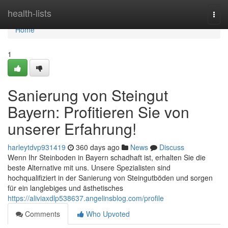
Home
health-lists
Togg
navi
Home
1
Sanierung von Steingut
Bayern: Profitieren Sie von
unserer Erfahrung!
harleytdvp931419
360 days ago
News
Discuss
Wenn Ihr Steinboden in Bayern schadhaft ist, erhalten Sie die
beste Alternative mit uns. Unsere Spezialisten sind
hochqualifiziert in der Sanierung von Steingutböden und sorgen
für ein langlebiges und ästhetisches
https://aliviaxdlp538637.angelinsblog.com/profile
Comments
Who Upvoted