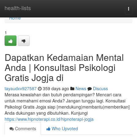
Home
health-lists
Togg
navi
Home
1
Dapatkan Kedamaian Mental
Anda | Konsultasi Psikologi
Gratis Jogja di
tayaudxv927587
359 days ago
News
Discuss
Merasa kewalahan dan butuh pendampingan? Mencari cara
untuk memahami emosi Anda? Jangan tunggu lagi. Konsultasi
Psikologi Gratis Jogja siap {mendukung|membantu|memberikan]
Anda dukungan yang dibutuhkan. Kunjungi
https://www.hipnoterapi.co.id/hipnoterapi-jogja
Comments
Who Upvoted