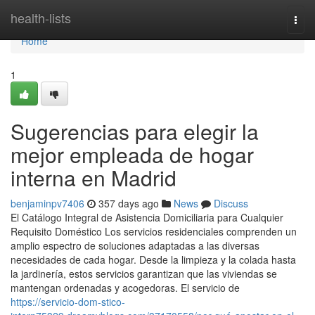
Home
health-lists
Togg
navi
Home
1
Sugerencias para elegir la
mejor empleada de hogar
interna en Madrid
benjaminpv7406
357 days ago
News
Discuss
El Catálogo Integral de Asistencia Domiciliaria para Cualquier
Requisito Doméstico Los servicios residenciales comprenden un
amplio espectro de soluciones adaptadas a las diversas
necesidades de cada hogar. Desde la limpieza y la colada hasta
la jardinería, estos servicios garantizan que las viviendas se
mantengan ordenadas y acogedoras. El servicio de
https://servicio-dom-stico-