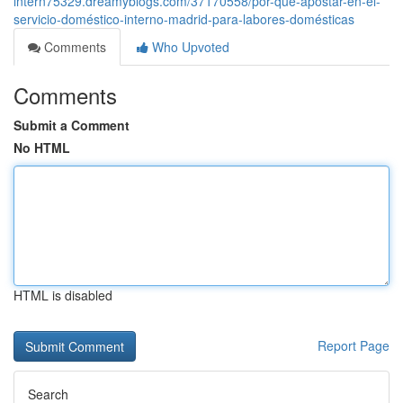
intern75329.dreamyblogs.com/37170558/por-qué-apostar-en-el-
servicio-doméstico-interno-madrid-para-labores-domésticas
Comments
Who Upvoted
Comments
Submit a Comment
No HTML
HTML is disabled
Report Page
Search