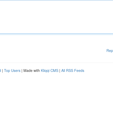
Rep
d
|
Top Users
| Made with
Kliqqi CMS
|
All RSS Feeds