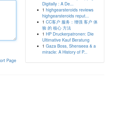
Digitally : A De...
1
highgearsteroids reviews
highgearsteroids reput...
1
CC客户 服务：增强 客户 体
验 的 核心 方法
1
HP Druckerpatronen: Die
Ultimative Kauf Beratung
1
Gaza Boss, Shenseea & a
miracle: A History of P...
ort Page