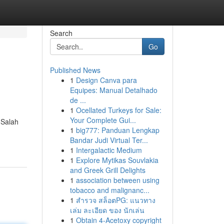
Search
Go
Published News
1
Design Canva para
Equipes: Manual Detalhado
de ...
1
Ocellated Turkeys for Sale:
Your Complete Gui...
 Salah
1
big777: Panduan Lengkap
Bandar Judi Virtual Ter...
1
Intergalactic Medium
1
Explore Mytikas Souvlakia
and Greek Grill Delights
1
association between using
tobacco and malignanc...
1
สำรวจ สล็อตPG: แนวทาง
เล่ม ละเอียด ของ นักเล่น
1
Obtain 4-Acetoxy copyright