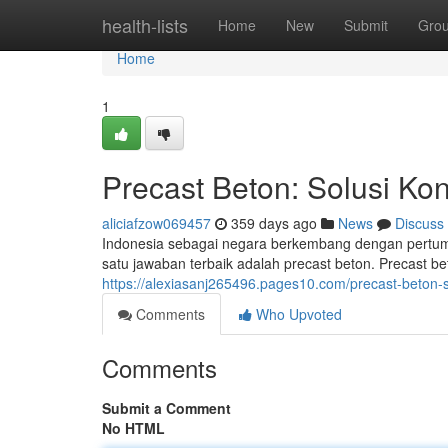
Home
health-lists
Home
New
Submit
Gro
Home
1
Precast Beton: Solusi Ko
aliciafzow069457
359 days ago
News
Discuss
Indonesia sebagai negara berkembang dengan pertum
satu jawaban terbaik adalah precast beton. Precast b
https://alexiasanj265496.pages10.com/precast-beton-
Comments
Who Upvoted
Comments
Submit a Comment
No HTML