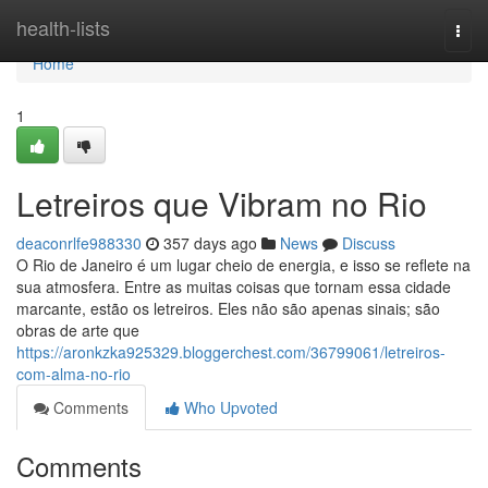
Home
health-lists
Togg
navi
Home
1
Letreiros que Vibram no Rio
deaconrlfe988330
357 days ago
News
Discuss
O Rio de Janeiro é um lugar cheio de energia, e isso se reflete na
sua atmosfera. Entre as muitas coisas que tornam essa cidade
marcante, estão os letreiros. Eles não são apenas sinais; são
obras de arte que
https://aronkzka925329.bloggerchest.com/36799061/letreiros-
com-alma-no-rio
Comments
Who Upvoted
Comments