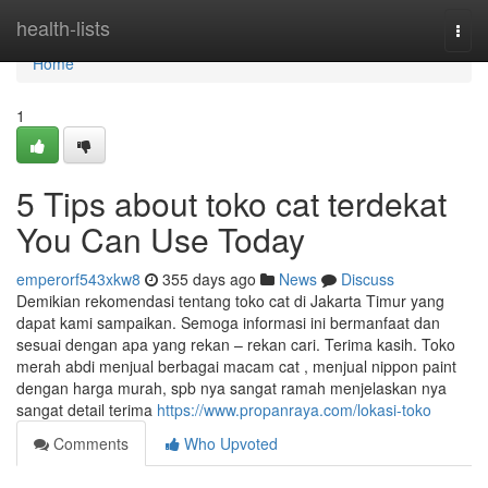
Home
health-lists
Togg
navi
Home
1
5 Tips about toko cat terdekat
You Can Use Today
emperorf543xkw8
355 days ago
News
Discuss
Demikian rekomendasi tentang toko cat di Jakarta Timur yang
dapat kami sampaikan. Semoga informasi ini bermanfaat dan
sesuai dengan apa yang rekan – rekan cari. Terima kasih. Toko
merah abdi menjual berbagai macam cat , menjual nippon paint
dengan harga murah, spb nya sangat ramah menjelaskan nya
sangat detail terima
https://www.propanraya.com/lokasi-toko
Comments
Who Upvoted