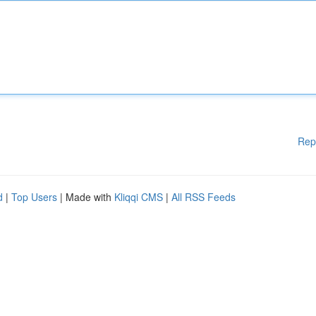
Rep
d
|
Top Users
| Made with
Kliqqi CMS
|
All RSS Feeds