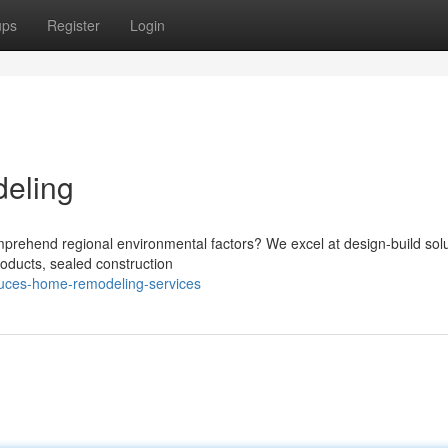
ups
Register
Login
eling
rehend regional environmental factors? We excel at design-build solu
roducts, sealed construction
ruces-home-remodeling-services