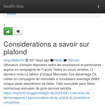
Home
health-lists
Togg
navi
Home
1
Considerations a savoir sur
plafond
tonyu962suh2
327 days ago
News
Discuss
Ultimatum d'emploi deposees selon les employeurs et partenaires
aupres en compagnie de France Tache au cours certains 12
derniers mois Le labeur d'unique Menuisier Ces davantage Ce
metier en compagnie de menuisier a nonobstant avantage doffrir
unique vaste assortiment de falloir. Cela menuisier peut Selon
contrecoup soccuper de gros-œuvres sembla
https://mario55.bloggersdelight.dk/2025/09/11/services-de-
demenagement-personnalises-devis-gratuit-et-prestations-
completes/