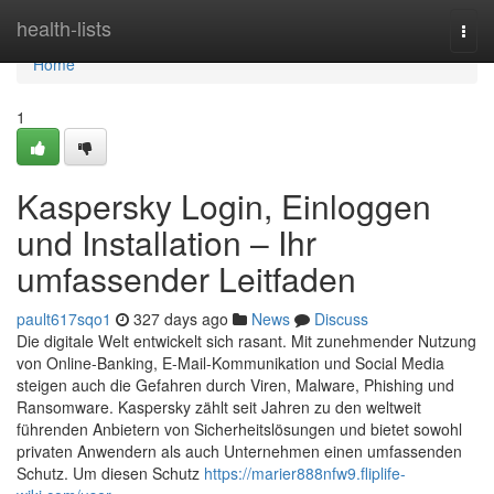
Home
health-lists
Togg
navi
Home
1
Kaspersky Login, Einloggen
und Installation – Ihr
umfassender Leitfaden
pault617sqo1
327 days ago
News
Discuss
Die digitale Welt entwickelt sich rasant. Mit zunehmender Nutzung
von Online-Banking, E-Mail-Kommunikation und Social Media
steigen auch die Gefahren durch Viren, Malware, Phishing und
Ransomware. Kaspersky zählt seit Jahren zu den weltweit
führenden Anbietern von Sicherheitslösungen und bietet sowohl
privaten Anwendern als auch Unternehmen einen umfassenden
Schutz. Um diesen Schutz
https://marier888nfw9.fliplife-