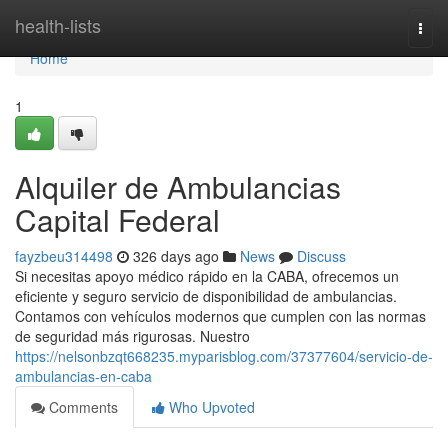
Home
health-lists
Togg
navi
Home
1
Alquiler de Ambulancias
Capital Federal
fayzbeu314498
326 days ago
News
Discuss
Si necesitas apoyo médico rápido en la CABA, ofrecemos un
eficiente y seguro servicio de disponibilidad de ambulancias.
Contamos con vehículos modernos que cumplen con las normas
de seguridad más rigurosas. Nuestro
https://nelsonbzqt668235.myparisblog.com/37377604/servicio-de-
ambulancias-en-caba
Comments
Who Upvoted