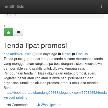
Home
health-lists
Togg
navi
Home
1
Tenda lipat promosi
englandm246gwl5
323 days ago
News
Discuss
Tenda printing, promosi maupun tenda custom merupakan tenda
yang menggunakan rangka pipa besi dengan sistem knockdown
dan portable yang praktis untuk dibawa kemana saja.
Penggunaan tenda ini biasa digunakan untuk promosi, even,
kegiatan bazar atau kegiatan lainnya bagi perusahaan dan
organisasi untuk melakukan promosi produk atau jasa mereka.
Bahan
https://boothportablebandung09368.blogunok.com/37562652/tenda-
kerucut-printing
Comments
Who Upvoted