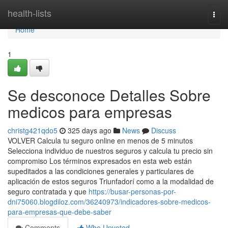
Home
health-lists
Togg
navi
Home
1
Se desconoce Detalles Sobre
medicos para empresas
christg421qdo5
325 days ago
News
Discuss
VOLVER Calcula tu seguro online en menos de 5 minutos
Selecciona individuo de nuestros seguros y calcula tu precio sin
compromiso Los términos expresados en esta web están
supeditados a las condiciones generales y particulares de
aplicación de estos seguros Triunfadorí como a la modalidad de
seguro contratada y que
https://busar-personas-por-
dni75060.blogdiloz.com/36240973/indicadores-sobre-medicos-
para-empresas-que-debe-saber
Comments
Who Upvoted