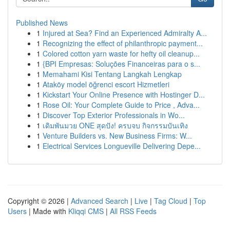
Published News
1
Injured at Sea? Find an Experienced Admiralty A...
1
Recognizing the effect of philanthropic payment...
1
Colored cotton yarn waste for hefty oil cleanup...
1
{BPI Empresas: Soluções Financeiras para o s...
1
Memahami Kisi Tentang Langkah Lengkap
1
Ataköy model öğrenci escort Hizmetleri
1
Kickstart Your Online Presence with Hostinger D...
1
Rose Oil: Your Complete Guide to Price , Adva...
1
Discover Top Exterior Professionals in Wo...
1
เดิมพันมวย ONE สุดปัง! ครบจบ กิจกรรมบันเทิง
1
Venture Builders vs. New Business Firms: W...
1
Electrical Services Longueville Delivering Depe...
Copyright © 2026 |
Advanced Search
|
Live
|
Tag Cloud
|
Top
Users
| Made with
Kliqqi CMS
|
All RSS Feeds