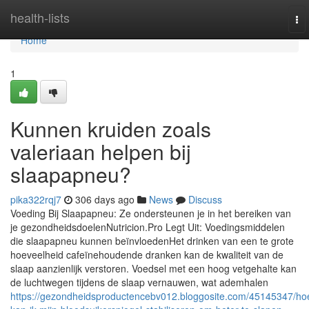
Home
health-lists
To
nav
Home
1
Kunnen kruiden zoals
valeriaan helpen bij
slaapapneu?
pika322rqj7
306 days ago
News
Discuss
Voeding Bij Slaapapneu: Ze ondersteunen je in het bereiken van
je gezondheidsdoelenNutricion.Pro Legt Uit: Voedingsmiddelen
die slaapapneu kunnen beïnvloedenHet drinken van een te grote
hoeveelheid cafeïnehoudende dranken kan de kwaliteit van de
slaap aanzienlijk verstoren. Voedsel met een hoog vetgehalte kan
de luchtwegen tijdens de slaap vernauwen, wat ademhalen
https://gezondheidsproductencebv012.bloggosite.com/45145347/ho