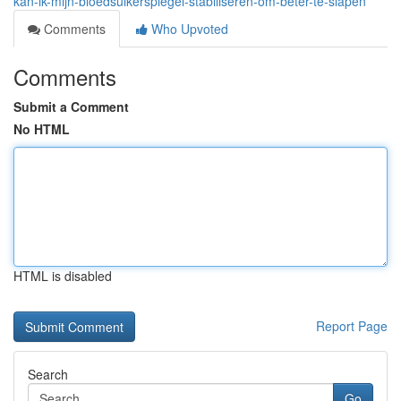
kan-ik-mijn-bloedsuikerspiegel-stabiliseren-om-beter-te-slapen
Comments
Who Upvoted
Comments
Submit a Comment
No HTML
HTML is disabled
Report Page
Search
Go