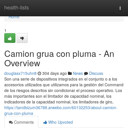
Home
health-lists
Togg
navi
Home
1
Camion grua con pluma - An
Overview
douglasx715uhn8
304 days ago
News
Discuss
Son una serie de dispositivos integrados en el conjunto o a los
accesorios utilizados que utilizamos para la gestión del Command
de los riesgos descritos sin condicionar el proceso operativo. Los
más importantes son el limitador de capacidad nominal, los
indicadores de la capacidad nominal, los limitadores de giro,
https://tarotbizum36788.arwebo.com/60132253/about-camion-
grua-con-pluma
Comments
Who Upvoted