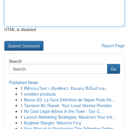
HTML is disabled
Report Page
Search
Go
Published News
1
ที่พักแบบวิลล่า เมืองพัทยา: ดินแดน ที่เป็นส่วนต...
1
covidien products
1
Besos 2G: La Guía Definitiva de Vapes Pods De...
1
Tamiami AC Repair: Your Local Service Provider
1
No Cost Legal Advice in the Town : Our C...
1
Launch Marketing Strategies: Maximize Your Intr...
1
Bugbear Ranger: Nature's Fury
1
Your Manual to Purchasing This Adhesive Online