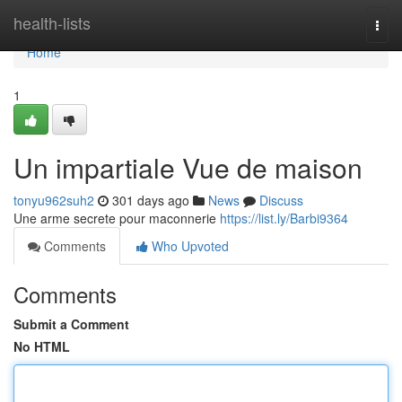
Home
health-lists
Togg
navi
Home
1
Un impartiale Vue de maison
tonyu962suh2
301 days ago
News
Discuss
Une arme secrete pour maconnerie
https://list.ly/Barbi9364
Comments
Who Upvoted
Comments
Submit a Comment
No HTML