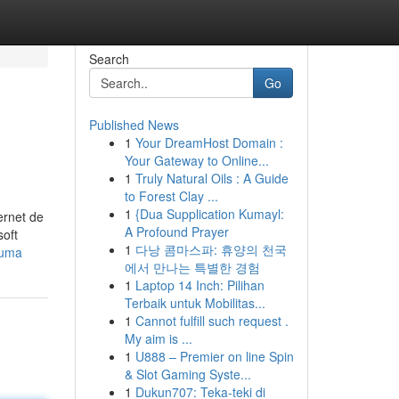
Search
Go
Published News
1
Your DreamHost Domain :
Your Gateway to Online...
1
Truly Natural Oils : A Guide
to Forest Clay ...
1
{Dua Supplication Kumayl:
ernet de
A Profound Prayer
soft
1
다낭 콤마스파: 휴양의 천국
luma
에서 만나는 특별한 경험
1
Laptop 14 Inch: Pilihan
Terbaik untuk Mobilitas...
1
Cannot fulfill such request .
My aim is ...
1
U888 – Premier on line Spin
& Slot Gaming Syste...
1
Dukun707: Teka-teki di