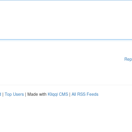
Rep
d
|
Top Users
| Made with
Kliqqi CMS
|
All RSS Feeds