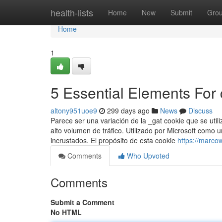
Home
health-lists
Home
New
Submit
Gro
Home
1
5 Essential Elements For
altony951uoe9
299 days ago
News
Discuss
Parece ser una variación de la _gat cookie que se utili
alto volumen de tráfico. Utilizado por Microsoft como u
incrustados. El propósito de esta cookie
https://marco
Comments
Who Upvoted
Comments
Submit a Comment
No HTML