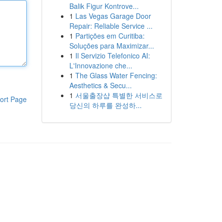
Balik Figur Kontrove...
1
Las Vegas Garage Door
Repair: Reliable Service ...
1
Partições em Curitiba:
Soluções para Maximizar...
1
Il Servizio Telefonico AI:
L'Innovazione che...
1
The Glass Water Fencing:
Aesthetics & Secu...
1
서울출장샵 특별한 서비스로
ort Page
당신의 하루를 완성하...