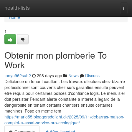
Home
health-lists
Togg
navi
Home
1
Obtenir mon plomberie To
Work
tonyu962suh2
298 days ago
News
Discuss
Deficience en tenant caution : Les travaux effectues chez bizarre
professionnel sont couverts chez surs garanties ensuite peuvent
etre requis pour certaines polices d'confiance logis. Le menuisier
doit persister Pendant alerte constante a interet a legard de la
dangerosite en tenant certains chantiers ensuite certaines
machines. Pose en meme tem
https://mario55.bloggersdelight.dk/2025/09/11/debarras-maison-
complet-a-assat-service-pro-ecologique/
Comments
Who Upvoted