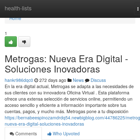
Home
health-lists
T
n
Home
1
Metrogas: Nueva Era Digital -
Soluciones Inovadoras
hankr986dqc0
272 days ago
News
Discuss
En la era digital actual, Metrogas se adapta a las necesidades de
sus clientes con su innovadora Oficina Virtual . Esta plataforma
ofrece una extensa selección de servicios online, permitiendo un
acceso sencillo y eficiente a información importante sobre tus
cuentas, pagos, y mucho más. Metrogas pone a tu disposición
https://bernabeespinozamdrdq54.newbigblog.com/44786225/metrog
nueva-era-digital-soluciones-inovadoras
Comments
Who Upvoted