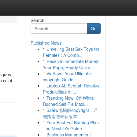
Search
Go
Published News
1
Unveiling Best Sex Toys for
Females : A Comp...
1
Receive Immediate Money:
Your Page, Ready Curre...
1
VidSave: Your Ultimate
isques
copyright Guide
s celui-
1
Laptop AI: Sebuah Revolusi
Produktifitas di ...
1
Trending Now: Off-White
Ruched Self-Tie Maxi...
1
Safew电脑版copyright：详
细指南与最新版本
1
Your Best Fat Burning Plan:
The Newbie's Guide
1
Business Management