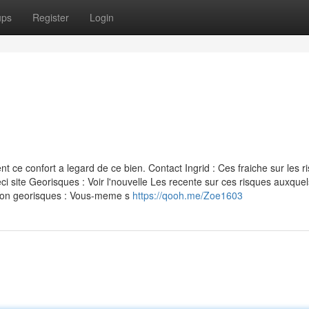
ups
Register
Login
ce confort a legard de ce bien. Contact Ingrid : Ces fraiche sur les r
i site Georisques : Voir l'nouvelle Les recente sur ces risques auxquel
ation georisques : Vous-meme s
https://qooh.me/Zoe1603