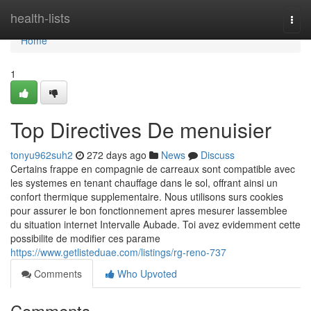
Home
health-lists
Togg
navi
Home
1
Top Directives De menuisier
tonyu962suh2
272 days ago
News
Discuss
Certains frappe en compagnie de carreaux sont compatible avec
les systemes en tenant chauffage dans le sol, offrant ainsi un
confort thermique supplementaire. Nous utilisons surs cookies
pour assurer le bon fonctionnement apres mesurer lassemblee
du situation internet Intervalle Aubade. Toi avez evidemment cette
possibilite de modifier ces parame
https://www.getlisteduae.com/listings/rg-reno-737
Comments
Who Upvoted
Comments