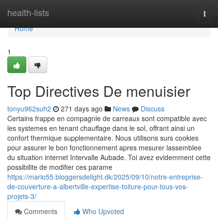
Home
health-lists
Togg
navi
Home
1
Top Directives De menuisier
tonyu962suh2
271 days ago
News
Discuss
Certains frappe en compagnie de carreaux sont compatible avec
les systemes en tenant chauffage dans le sol, offrant ainsi un
confort thermique supplementaire. Nous utilisons surs cookies
pour assurer le bon fonctionnement apres mesurer lassemblee
du situation internet Intervalle Aubade. Toi avez evidemment cette
possibilite de modifier ces parame
https://mario55.bloggersdelight.dk/2025/09/10/notre-entreprise-
de-couverture-a-albertville-expertise-toiture-pour-tous-vos-
projets-3/
Comments
Who Upvoted