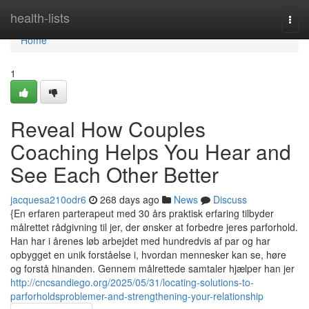
Home
health-lists
Togg
navi
Home
1
Reveal How Couples
Coaching Helps You Hear and
See Each Other Better
jacquesa210odr6
268 days ago
News
Discuss
{En erfaren parterapeut med 30 års praktisk erfaring tilbyder
målrettet rådgivning til jer, der ønsker at forbedre jeres parforhold.
Han har i årenes løb arbejdet med hundredvis af par og har
opbygget en unik forståelse i, hvordan mennesker kan se, høre
og forstå hinanden. Gennem målrettede samtaler hjælper han jer
http://cncsandiego.org/2025/05/31/locating-solutions-to-
parforholdsproblemer-and-strengthening-your-relationship