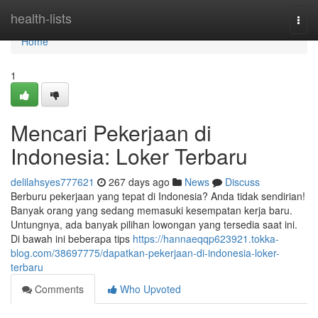
Home
health-lists
Togg
navi
Home
1
Mencari Pekerjaan di
Indonesia: Loker Terbaru
delilahsyes777621
267 days ago
News
Discuss
Berburu pekerjaan yang tepat di Indonesia? Anda tidak sendirian!
Banyak orang yang sedang memasuki kesempatan kerja baru.
Untungnya, ada banyak pilihan lowongan yang tersedia saat ini.
Di bawah ini beberapa tips
https://hannaeqqp623921.tokka-
blog.com/38697775/dapatkan-pekerjaan-di-indonesia-loker-
terbaru
Comments
Who Upvoted