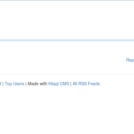
Rep
d
|
Top Users
| Made with
Kliqqi CMS
|
All RSS Feeds