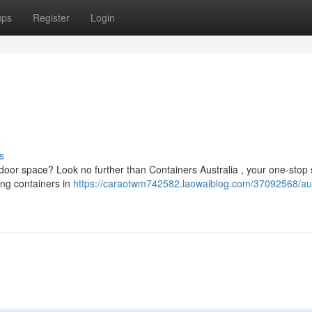
ups
Register
Login
a
s
door space? Look no further than Containers Australia , your one-stop 
ning containers in
https://caraotwm742582.laowaiblog.com/37092568/au