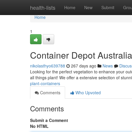
Home
health-lists
Home
New
Submit
Gro
Home
1
Container Depot Australi
nikolasthyo639788
267 days ago
News
Discus
Looking for the perfect vegetation to enhance your out
all things plant! We offer a extensive selection of stun
plant-containers
Comments
Who Upvoted
Comments
Submit a Comment
No HTML