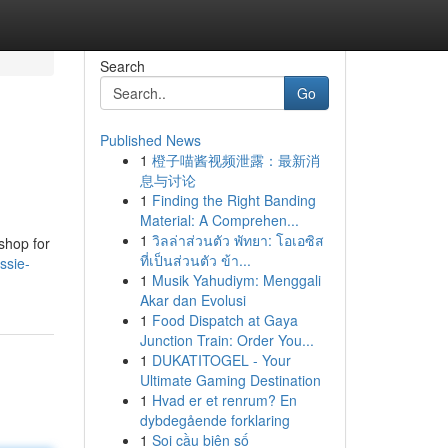
Search
Go
Published News
1
橙子喵酱视频泄露：最新消
息与讨论
1
Finding the Right Banding
Material: A Comprehen...
1
วิลล่าส่วนตัว พัทยา: โอเอซิส
shop for
ที่เป็นส่วนตัว ข้า...
ssie-
1
Musik Yahudiym: Menggali
Akar dan Evolusi
1
Food Dispatch at Gaya
Junction Train: Order You...
1
DUKATITOGEL - Your
Ultimate Gaming Destination
1
Hvad er et renrum? En
dybdegående forklaring
1
Soi cầu biên số