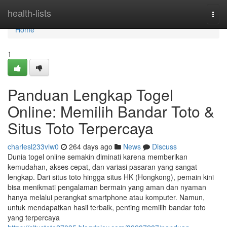
Home
health-lists
Togg
navi
Home
1
Panduan Lengkap Togel
Online: Memilih Bandar Toto &
Situs Toto Terpercaya
charlesl233vlw0
264 days ago
News
Discuss
Dunia togel online semakin diminati karena memberikan
kemudahan, akses cepat, dan variasi pasaran yang sangat
lengkap. Dari situs toto hingga situs HK (Hongkong), pemain kini
bisa menikmati pengalaman bermain yang aman dan nyaman
hanya melalui perangkat smartphone atau komputer. Namun,
untuk mendapatkan hasil terbaik, penting memilih bandar toto
yang terpercaya