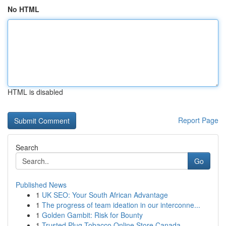
No HTML
HTML is disabled
Report Page
Search
Go
Published News
1
UK SEO: Your South African Advantage
1
The progress of team ideation in our interconne...
1
Golden Gambit: Risk for Bounty
1
Trusted Plug Tobacco Online Store Canada