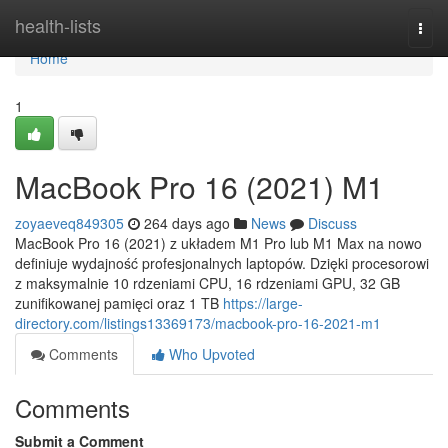
Home
health-lists
Togg
navi
Home
1
MacBook Pro 16 (2021) M1
zoyaeveq849305
264 days ago
News
Discuss
MacBook Pro 16 (2021) z układem M1 Pro lub M1 Max na nowo
definiuje wydajność profesjonalnych laptopów. Dzięki procesorowi
z maksymalnie 10 rdzeniami CPU, 16 rdzeniami GPU, 32 GB
zunifikowanej pamięci oraz 1 TB
https://large-
directory.com/listings13369173/macbook-pro-16-2021-m1
Comments
Who Upvoted
Comments
Submit a Comment